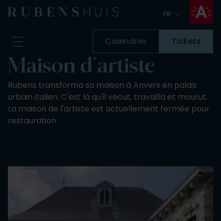
FR
FR
Calendrier
Tickets
Maison d'artiste
Visite
Rubens transforma sa maison à Anvers en palais
À voir & à faire
urbain italien. C'est là qu'il vécut, travailla et mourut.
Rénovations
La maison de l'artiste est actuellement fermée pour
Histoires
restauration.
Collection et recherche
Questions & Réponses
Bulletin d'information
À propos de nous
Soutenez-nous
Calendrier
Tickets