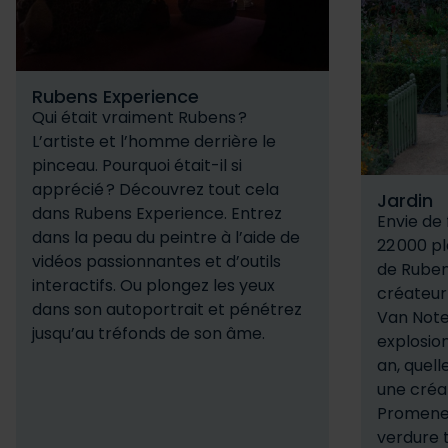
Rubens Experience
Qui était vraiment Rubens ?
L’artiste et l’homme derrière le
pinceau. Pourquoi était-il si
apprécié ? Découvrez tout cela
Jardin
dans Rubens Experience. Entrez
Envie de 
dans la peau du peintre à l’aide de
​​22 000 
vidéos passionnantes et d’outils
de Rubens
interactifs. Ou plongez les yeux
créateur
dans son autoportrait et pénétrez
Van Note
jusqu’au tréfonds de son âme. ​​ ​​
explosion
an, quell
une créat
Promenez
verdure 