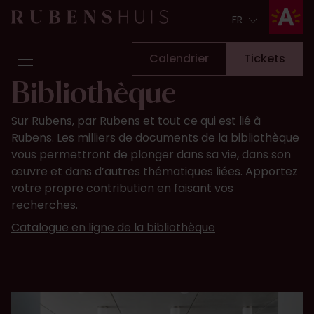
FR
FR
Calendrier
Tickets
Bibliothèque
Visite
Sur Rubens, par Rubens et tout ce qui est lié à
À voir & à faire
Rubens. Les milliers de documents de la bibliothèque
Rénovations
vous permettront de plonger dans sa vie, dans son
Histoires
œuvre et dans d’autres thématiques liées. Apportez
Collection et recherche
votre propre contribution en faisant vos
recherches.
Questions & Réponses
Bulletin d'information
Catalogue en ligne de la bibliothèque
À propos de nous
Soutenez-nous
Calendrier
Tickets