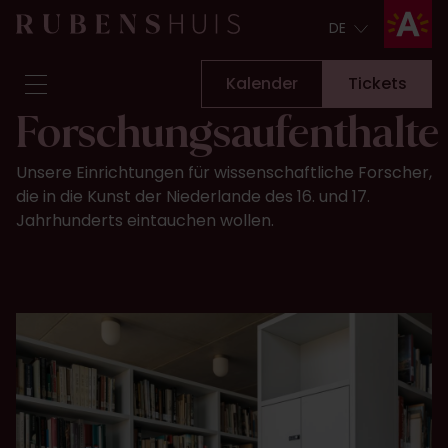
DE
DE
Kalender
Tickets
Forschungsaufenthalte
Besuch
Unsere Einrichtungen für wissenschaftliche Forscher,
Sehen & Unternehmen
die in die Kunst der Niederlande des 16. und 17.
Umbauarbeiten
Jahrhunderts eintauchen wollen.
Geschichten
Sammlung & Forschung
Fragen & Antworten
Newsletter
Über uns
Unterstützen Sie uns
Kalender
Tickets