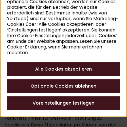
optionale Cookies ablehnen, werden nur Cookies
Voraussichtliche Dauer des Aufenthalts
platziert, die für den Betrieb der Website
(mindestens 2 Monate)
erforderlich sind. Bestimmte Inhalte (wie von
Voraussichtliche Anwesenheit im Rubenshuis
YouTube) sind nur verfügbar, wenn Sie Marketing-
Cookies über ‘Alle Cookies akzeptieren’ oder
(täglich, wöchentlich, …)
‘Einstellungen festlegen’ akzeptieren. Sie können
Ihre Cookie-Einstellungen jederzeit über ‘Cookies’
am Ende der Website anpassen. Lesen Sie unsere
Reichen Sie hier Ihren Antrag ein
Cookie-Erklärung, wenn Sie mehr erfahren
möchten.
BAEF-Rubenianum
Fellowship
Alle Cookies akzeptieren
Amerikaanse BAEF
-Fellows
(Belgian American
Educational Foundation) finden schon seit langem
Optionale Cookies ablehnen
als Gastwissenschaftler den Weg ins Rubenshuis. Als
Teil des frischen Windes, der ab 2024 durch das
Voreinstellungen festlegen
Museum weht, hauchen wir auch diesem Stipendium
neues Leben ein. Das Ziel? Eine neue Generation von
Forscher/-innen für wertvolle Forschung zu
begeistern. Diese Stipendiaten profitieren von den