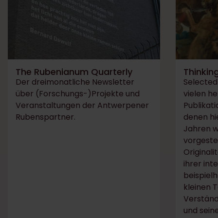
The Rubenianum Quarterly
Thinkin
Der dreimonatliche Newsletter
Selected 
über (Forschungs-)Projekte und
vielen h
Veranstaltungen der Antwerpener
Publikati
Rubenspartner.
denen hie
Jahren w
vorgestell
Original
ihrer int
beispiel
kleinen T
Verständ
und sein