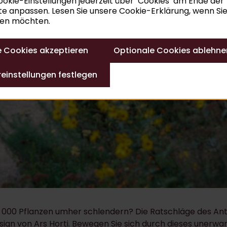
ookie-Einstellungen jederzeit über ‘Cookies’ am Ende der
e anpassen. Lesen Sie unsere Cookie-Erklärung, wenn Si
ren möchten.
e Cookies akzeptieren
Optionale Cookies ablehne
einstellungen festlegen
2 000 Pflanzen umher schlendern? Die ​​Ratschläge des 
esign von Ars Horti. Bewegen Sie sich durch dieses uner