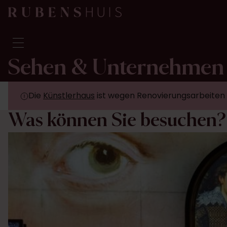
Sehen & Unternehmen
Besuch
Sehen & Unternehmen
Die
Künstlerhaus
ist wegen Renovierungsarbeiten
Umbauarbeiten
Was können Sie besuchen?
Geschichten
Sammlung & Forschung
Fragen & Antworten
Newsletter
Über uns
Unterstützen Sie uns
Kalender