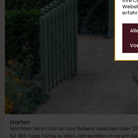
Ihre C
Websit
erfah
All
Vor
Garten
Möchten Sie im Garten von Rubens zwischen über ​​2
für 365 Tage Farbe zu allen Jahreszeiten in einem D