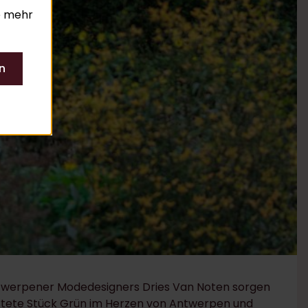
e mehr
n
Antwerpener Modedesigners Dries Van Noten sorgen
wartete Stück Grün im Herzen von Antwerpen und