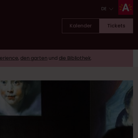
DE
DE
Kalender
Tickets
erience
,
den garten
und
die Bibliothek
.
Tickets