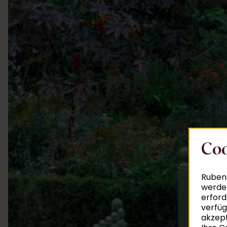
Coo
Rubens
werden
erford
verfüg
akzept