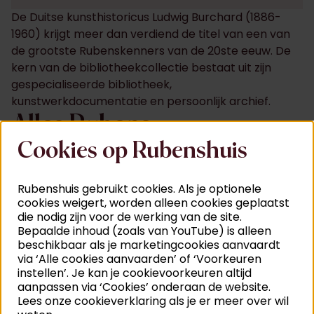
De Duitse kunsthistoricus Ludwig Burchard (1886-
1960) krijgt meer dan verdiend de titel van een van
de grootste Rubenskenners van de 20ste eeuw. De
kern van de bibliotheekcollectie bestaat uit zijn
gespecialiseerde bibliotheek,
kunstwerkdocumentatie en persoonlijk archief.
Alles Rubens
Cookies op Rubenshuis
Ludwig Burchard was een vat vol Rubenskennis: hij
wijdde zijn professionele leven aan het in kaart
brengen van alle kunstwerken van Peter Paul
Rubenshuis gebruikt cookies. Als je optionele
Rubens. Al het materiaal dat hij tijdens zijn
cookies weigert, worden alleen cookies geplaatst
speurtocht verzamelde, schonk hij na zijn dood aan
die nodig zijn voor de werking van de site.
Bepaalde inhoud (zoals van YouTube) is alleen
stad Antwerpen. De collectie vormt het vertrekpunt
beschikbaar als je marketingcookies aanvaardt
van het
Corpus Rubenianum Ludwig Burchard
.
via ‘Alle cookies aanvaarden’ of ‘Voorkeuren
Opbouw collectie
instellen’. Je kan je cookievoorkeuren altijd
aanpassen via ‘Cookies’ onderaan de website.
Het hoofdonderwerp van Burchards collectie?
Lees onze cookieverklaring als je er meer over wil