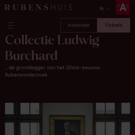
NL
NL
Kalender
Tickets
Collectie Ludwig
Bezoek
Burchard
Zien & doen
Verbouwingen
... de grondlegger van het 20ste-eeuwse
Verhalen
Rubensonderzoek
Collectie & onderzoek
Vraag & antwoord
Nieuwsbrief
Over ons
Steun ons
Kalender
Tickets