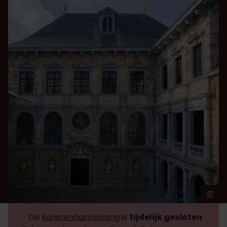
©
A
De
kunstenaarswoning
is
tijdelijk gesloten