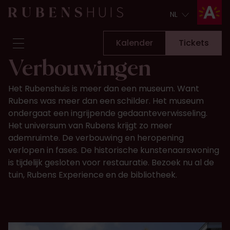
NL
NL
Kalender
Tickets
Verbouwingen
Bezoek
Het Rubenshuis is meer dan een museum. Want
Zien & doen
Rubens was meer dan een schilder. Het museum
Verbouwingen
ondergaat een ingrijpende gedaanteverwisseling.
Verhalen
Het universum van Rubens krijgt zo meer
Collectie & onderzoek
ademruimte. De verbouwing en heropening
verlopen in fases. De historische kunstenaarswoning
Vraag & antwoord
is tijdelijk gesloten voor restauratie. Bezoek nu al de
Nieuwsbrief
tuin, Rubens Experience en de bibliotheek.
Over ons
Steun ons
Kalender
Tickets