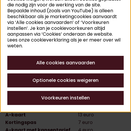
Zondag 6 september 2025
die nodig zijn voor de werking van de site.
10.45 uur
: startschot van de kinderworkshop (in
Bepaalde inhoud (zoals van YouTube) is alleen
een aparte ruimte)
beschikbaar als je marketingcookies aanvaardt
via ‘Alle cookies aanvaarden’ of ‘Voorkeuren
11.00 uur
: start lezing
instellen’. Je kan je cookievoorkeuren altijd
12.00 uur
: einde lezing
aanpassen via ‘Cookies’ onderaan de website.
12.15 uur:
einde kinderworkshop
Lees onze cookieverklaring als je er meer over wil
weten.
Locatie
Rubenshuis, Hopland 13, 2000 Antwerpen
Alle cookies aanvaarden
Prijs
Optionele cookies weigeren
Prijs
inclusief toegangsticket
voor de tuin:
Voorkeuren instellen
Volwassenen
15 euro
18-26 jaar
13 euro
A-kaart
13 euro
Kortingspas
7 euro
A-kaart met kansentarief
4 euro