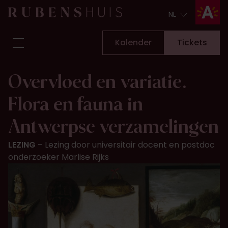
NL
NL
Kalender
Tickets
Bezoek
Overvloed en variatie.
Zien & doen
Flora en fauna in
Verbouwingen
Verhalen
Antwerpse verzamelingen
Collectie & onderzoek
LEZING
Lezing door universitair docent en postdoc
Vraag & antwoord
onderzoeker Marlise Rijks
Nieuwsbrief
Over ons
Steun ons
Kalender
Tickets